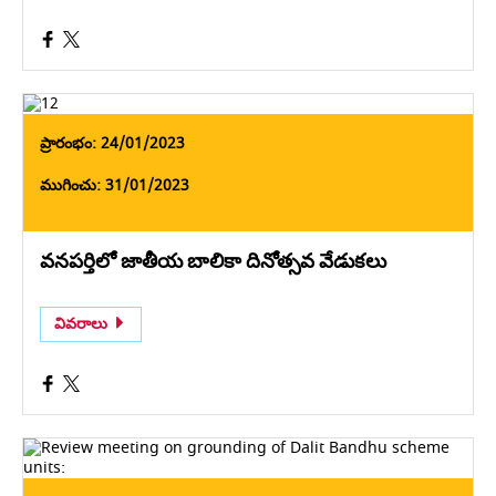
ప్రారంభం: 24/01/2023
ముగించు: 31/01/2023
వనపర్తిలో జాతీయ బాలికా దినోత్సవ వేడుకలు
వివరాలు