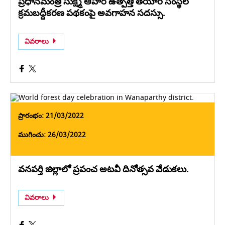
ప్రధానమంత్రి సుక్ష్మ ఆహార ఉత్పత్తి తయారి సంస్థల
క్రమబద్దీకరణ పథకంపై అవగాహన సదస్సు.
వివరాలు
ప్రారంభం: 21/03/2022
ముగించు: 26/03/2022
వనపర్తి జిల్లాలో ప్రపంచ అటవీ దినోత్సవ వేడుకలు.
వివరాలు