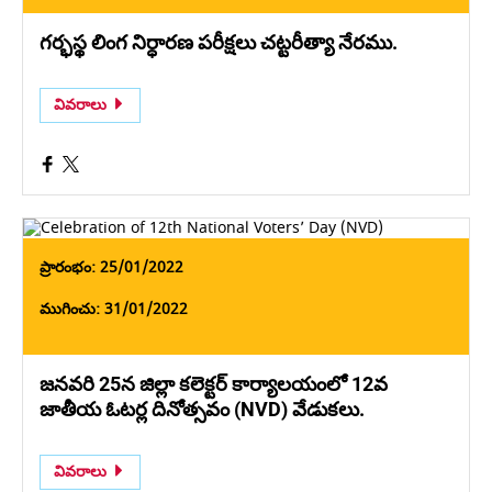
గర్భస్థ లింగ నిర్ధారణ పరీక్షలు చట్టరీత్యా నేరము.
వివరాలు
ప్రారంభం: 25/01/2022
ముగించు: 31/01/2022
జనవరి 25న జిల్లా కలెక్టర్ కార్యాలయంలో 12వ
జాతీయ ఓటర్ల దినోత్సవం (NVD) వేడుకలు.
వివరాలు