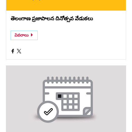
తెలంగాణ ప్రజాపాలన దినోత్సవ వేడుకలు
వివరాలు