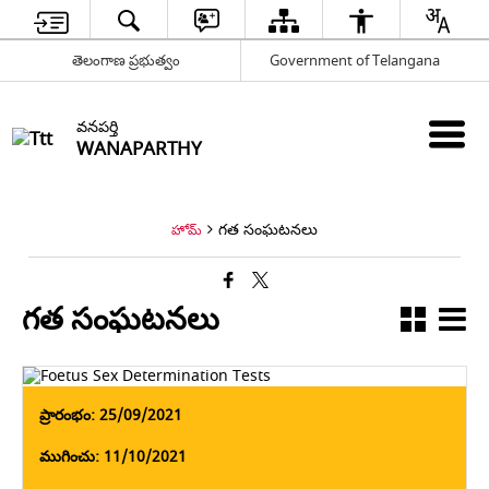
తెలంగాణ ప్రభుత్వం
Government of Telangana
వనపర్తి
WANAPARTHY
గత సంఘటనలు
హోమ్
గత సంఘటనలు
ప్రారంభం: 25/09/2021
ముగించు: 11/10/2021