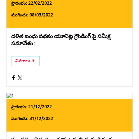
ప్రారంభం: 22/02/2022
ముగించు: 08/03/2022
దళిత బంధు పథకం యూనిట్ల గ్రౌండింగ్ పై సమీక్ష
సమావేశం :
వివరాలు
ప్రారంభం: 21/12/2022
ముగించు: 31/12/2022