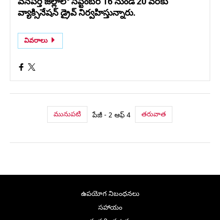
వనపర్తి జిల్లాలో సెప్టెంబర్ 16 నుండి 20 వరకు
వ్యాక్సినేషన్ డ్రైవ్ నిర్వహిస్తున్నారు.
వివరాలు
మునుపటి
తరువాత
పేజీ - 2 ఆఫ్ 4
ఉపయోగ నిబంధనలు
సహాయం