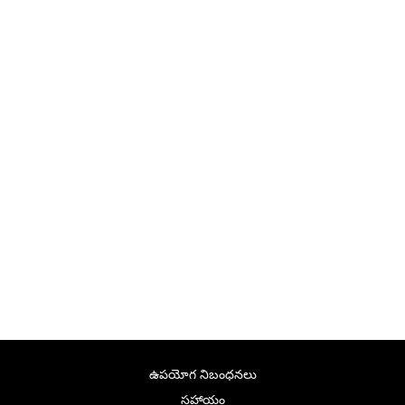
ఉపయోగ నిబంధనలు
సహాయం