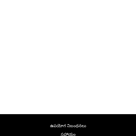
ఉపయోగ నిబంధనలు
సహాయం