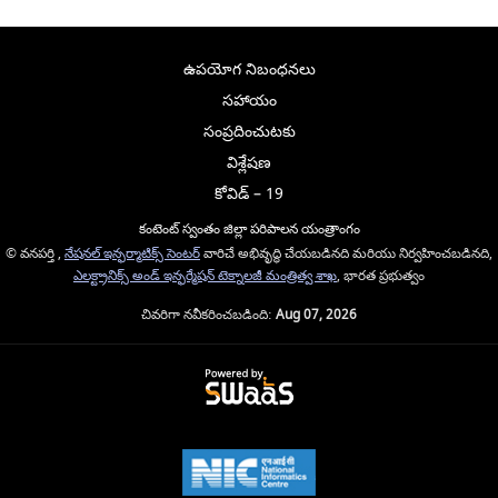
ఉపయోగ నిబంధనలు
సహాయం
సంప్రదించుటకు
విశ్లేషణ
కోవిడ్ – 19
కంటెంట్ స్వంతం జిల్లా పరిపాలన యంత్రాంగం
© వనపర్తి ,
నేషనల్ ఇన్ఫర్మాటిక్స్ సెంటర్
వారిచే అభివృద్ధి చేయబడినది మరియు నిర్వహించబడినది,
ఎలక్ట్రానిక్స్ అండ్ ఇన్ఫర్మేషన్ టెక్నాలజీ మంత్రిత్వ శాఖ
, భారత ప్రభుత్వం
చివరిగా నవీకరించబడింది:
Aug 07, 2026