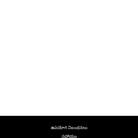
ఉపయోగ నిబంధనలు
సహాయం