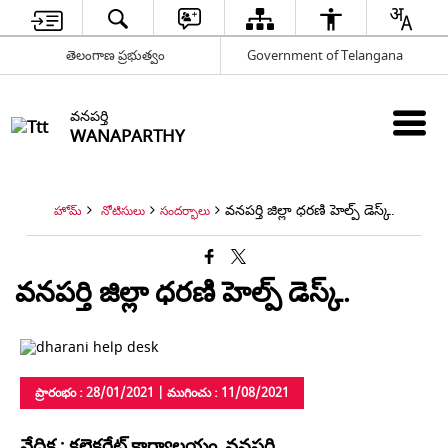
తెలంగాణ ప్రభుత్వం
Government of Telangana
వనపర్తి
WANAPARTHY
వనపర్తి జిల్లా ధరణి హెల్ప్ డెస్క్.
హోమ్
నోటిసులు
సందర్భాలు
వనపర్తి జిల్లా ధరణి హెల్ప్ డెస్క్.
ప్రారంభం : 28/01/2021 | ముగించు : 11/08/2021
వేదిక : కలెక్టరేట్ కార్యాలయం, వనపర్తి.