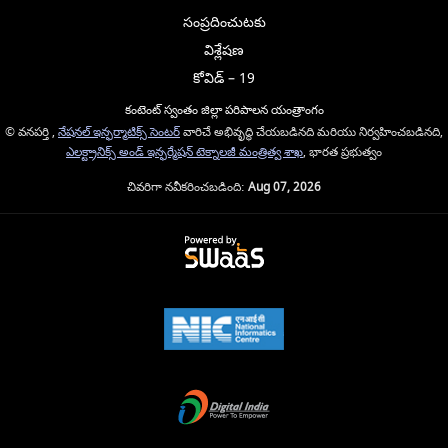
సంప్రదించుటకు
విశ్లేషణ
కోవిడ్ – 19
కంటెంట్ స్వంతం జిల్లా పరిపాలన యంత్రాంగం
© వనపర్తి ,
నేషనల్ ఇన్ఫర్మాటిక్స్ సెంటర్
వారిచే అభివృద్ధి చేయబడినది మరియు నిర్వహించబడినది,
ఎలక్ట్రానిక్స్ అండ్ ఇన్ఫర్మేషన్ టెక్నాలజీ మంత్రిత్వ శాఖ
, భారత ప్రభుత్వం
చివరిగా నవీకరించబడింది:
Aug 07, 2026