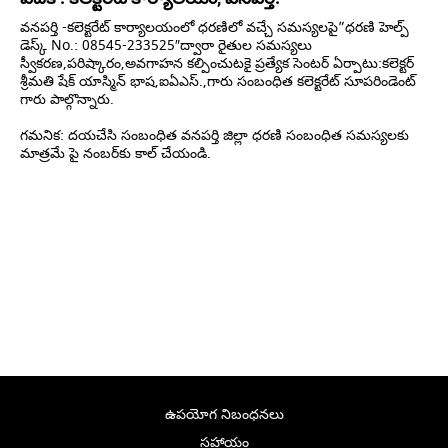
వనపర్తి -కలెక్టరేట్ కార్యాలయంలో ధరణిలో వచ్చే సమస్యలపై”ధరణి హెల్ప్
డెస్క్ No.: 08545-233525″ద్వారా రైతుల సమస్యలు
స్వీకరణ,పరిష్కారం,అవగాహన కల్పించుటకై ప్రత్యేక సెంటర్ ఏర్పాటు:కలెక్టర్
శ్రీమతి షేక్ యాస్మిన్ భాష,ఐఏఎస్.,గారు సంబంధిత కలెక్టరేట్ సూపరిండెంట్
గారు పాల్గొన్నారు.
గమనిక: దయచేసి సంబంధిత వనపర్తి జిల్లా ధరణి సంబంధిత సమస్యలకు
మాత్రమే పై నంబర్‌కు కాల్ చేయండి.
ఉపయోగ నిబంధనలు
సహాయం