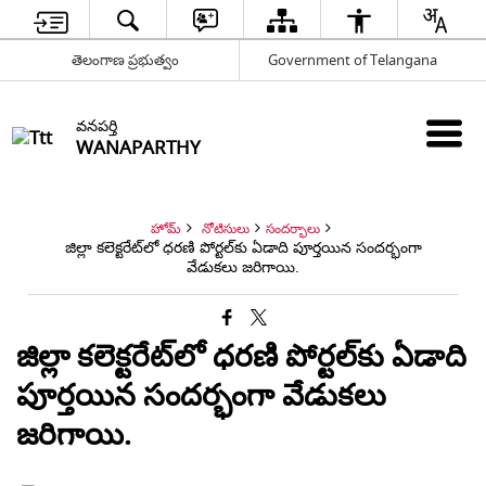
తెలంగాణ ప్రభుత్వం
Government of Telangana
వనపర్తి
WANAPARTHY
హోమ్
నోటిసులు
సందర్భాలు
జిల్లా కలెక్టరేట్‌లో ధరణి పోర్టల్‌కు ఏడాది పూర్తయిన సందర్భంగా
వేడుకలు జరిగాయి.
జిల్లా కలెక్టరేట్‌లో ధరణి పోర్టల్‌కు ఏడాది
పూర్తయిన సందర్భంగా వేడుకలు
జరిగాయి.