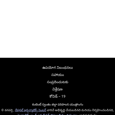
ఉపయోగ నిబంధనలు
సహాయం
సంప్రదించుటకు
విశ్లేషణ
కోవిడ్ – 19
కంటెంట్ స్వంతం జిల్లా పరిపాలన యంత్రాంగం
© వనపర్తి ,
నేషనల్ ఇన్ఫర్మాటిక్స్ సెంటర్
వారిచే అభివృద్ధి చేయబడినది మరియు నిర్వహించబడినది,