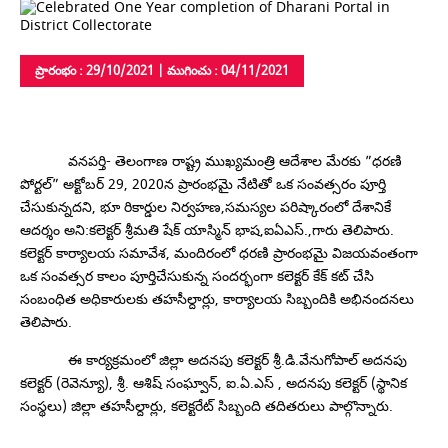
ప్రారంభం : 29/10/2021 | ముగించు : 04/11/2021
వనపర్తి- తెలంగాణ రాష్ట్ర ముఖ్యమంత్రి ఆదేశాల మేరకు ”ధరణి
పోర్టల్” అక్టోబర్ 29, 2020న ప్రారంభమై నేటితో ఒక సంవత్సరం పూర్తి
చేసుకున్నదని, భూ రికార్డుల నిర్వహణ,సమస్యల పరిష్కారంలో దేశానికే
ఆదర్శం అని:కలెక్టర్ శ్రీమతి షేక్ యాస్మిన్ భాష,ఐఏఎస్.,గారు తెలిపారు.
కలెక్టర్ కార్యాలయ సమావేశ, మందిరంలో ధరణి ప్రారంభమై విజయవంతంగా
ఒక సంవత్సర కాలం పూర్తిచేసుకున్న సందర్భంగా కలెక్టర్ కేక్ కట్ చేసి
సంబంధిత అధికారులకు తహసీల్దార్లు, కార్యాలయ సిబ్బందికి అభినందనలు
తెలిపారు.
ఈ కార్యక్రమంలో జిల్లా అదనపు కలెక్టర్ శ్రీ.డి.వేనుగోపాల్ అదనపు
కలెక్టర్ (రెవెన్యూ), శ్రీ. ఆశిష్ సంఘ్వాన్, ఐ.ఏ.ఎస్ , అదనపు కలెక్టర్ (స్థానిక
సంస్థలు) జిల్లా తహసీల్దార్లు, కలెక్టరేట్ సిబ్బంది తదితరులు పాల్గొన్నారు.