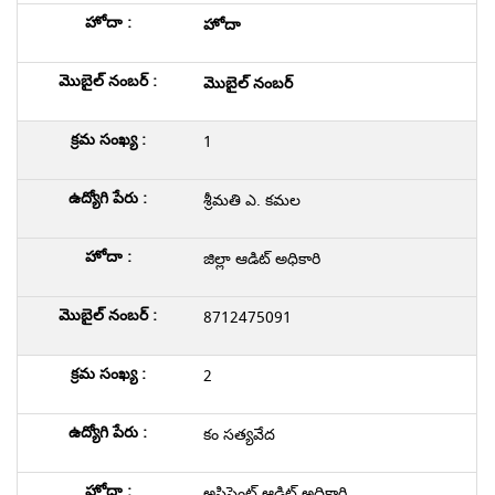
హోదా
మొబైల్ నంబర్
1
శ్రీమతి ఎ. కమల
జిల్లా ఆడిట్ అధికారి
8712475091
2
కం సత్యవేద
అసిస్టెంట్ ఆడిట్ అధికారి