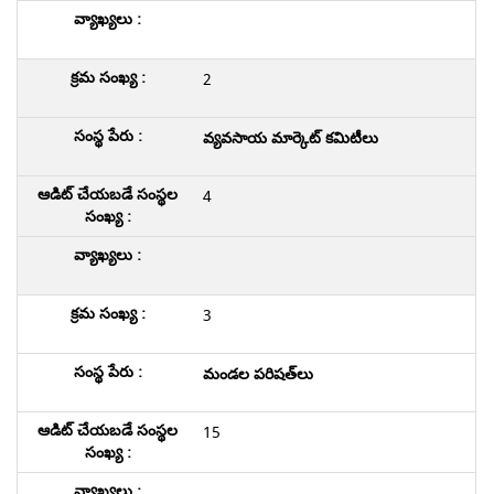
2
వ్యవసాయ మార్కెట్ కమిటీలు
4
3
మండల పరిషత్‌లు
15