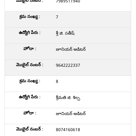
7989511940
7
శ్రీ జి. సతీష్
జూనియర్ ఆడిటర్
9642222337
8
శ్రీమతి జి. శిల్ప
జూనియర్ ఆడిటర్
8074160618