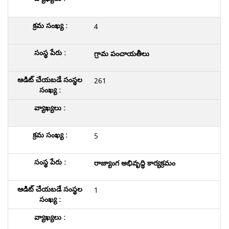
4
గ్రామ పంచాయతీలు
261
5
రాజ్యాంగ అభివృద్ధి కార్యక్రమం
1