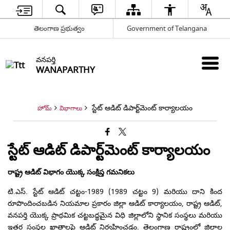
తెలంగాణ ప్రభుత్వం
Government of Telangana
వనపర్తి
WANAPARTHY
స్టేట్ ఆడిట్ డిపార్ట్‌మెంట్ కార్యాలయం
హోమ్
విభాగాలు
స్టేట్ ఆడిట్ డిపార్ట్‌మెంట్ కార్యాలయం
రాష్ట్ర ఆడిట్ విభాగం యొక్క సంక్షిప్త గమనికలు
టి.ఎస్. స్టేట్ ఆడిట్ చట్టం-1989 (1989 చట్టం 9) మరియు దాని కింద
రూపొందించబడిన నియమాల ప్రకారం జిల్లా ఆడిట్ కార్యాలయం, రాష్ట్ర ఆడిట్,
వనపర్తి యొక్క ప్రాథమిక చట్టబద్ధమైన విధి జిల్లాలోని స్థానిక సంస్థలు మరియు
ఇతర సంస్థల ఖాతాలపై ఆడిట్ నిర్వహించడం. తెలంగాణ రాష్ట్రంలో జిల్లాల