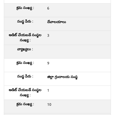
6
దేవాలయాలు
3
9
జిల్లా గ్రందాలయ సంస్థ
1
10