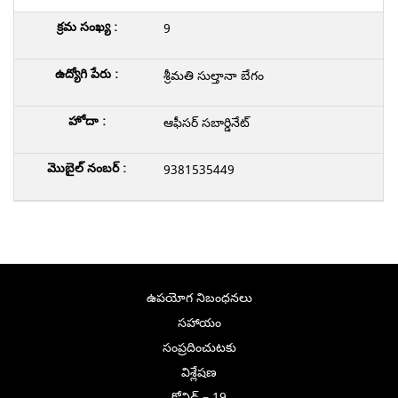
9
శ్రీమతి సుల్తానా బేగం
ఆఫీసర్ సబార్డినేట్
9381535449
ఉపయోగ నిబంధనలు
సహాయం
సంప్రదించుటకు
విశ్లేషణ
కోవిడ్ – 19