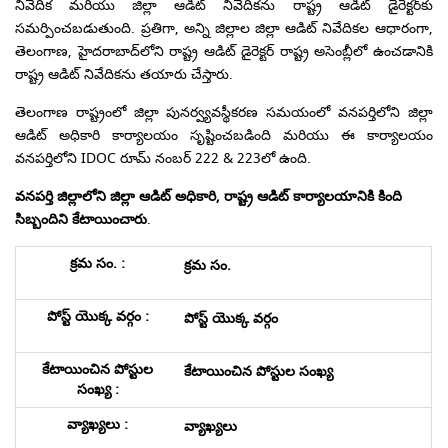
నివేదిక మరియు జిల్లా ఆడిట్ నివేదికను రాష్ట్ర ఆడిట్ డైరెక్టర్‌కు
సమర్పించబడుతుంది. ప్రతిగా, అన్ని జిల్లాల జిల్లా ఆడిట్ నివేదికల ఆధారంగా,
తెలంగాణ, హైదరాబాద్‌లోని రాష్ట్ర ఆడిట్ డైరెక్టర్ రాష్ట్ర అసెంబ్లీలో ఉంచడానికి
రాష్ట్ర ఆడిట్ నివేదికను తయారు చేస్తారు.
తెలంగాణ రాష్ట్రంలో జిల్లా పునర్వ్యవస్థీకరణ సమయంలో వనపర్తిలోని జిల్లా
ఆడిట్ అధికారి కార్యాలయం సృష్టించబడింది మరియు ఈ కార్యాలయం
వనపర్తిలోని IDOC రూమ్ నంబర్ 222 & 223లో ఉంది.
వనపర్తి జిల్లాలోని జిల్లా ఆడిట్ అధికారి
,
రాష్ట్ర ఆడిట్ కార్యాలయానికి కింది
సిబ్బందిని కేటాయించారు
.
క్రమ సం.
పోస్ట్ యొక్క వర్గం
కేటాయించిన పోస్టుల సంఖ్య
వ్యాఖ్యలు