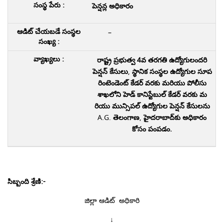
పెన్షన్ల అధికారం
–
రాష్ట్ర ప్రభుత్వ 4వ తరగతి ఉద్యోగులందరి
పెన్షన్ కేసులు
,
స్థానిక సంస్థల ఉద్యోగుల సూప
రింటెండెంట్ కేడర్ వరకు మరియు పోలీసు
శాఖలోని హెడ్ కానిస్టేబుల్ కేడర్ వరకు మ
రియు మున్సిపల్ ఉద్యోగుల పెన్షన్ కేసులను
A.G.
తెలంగాణ
,
హైదరాబాద్‌కు అధికారం
కోసం పంపడం.
సిబ్బంది శ్రేణి:-
జిల్లా ఆడిట్ అధికారి
↓