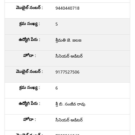
9440440718
5
శ్రీమతి జె. జలజ
సీనియర్ ఆడిటర్
9177527506
6
శ్రీ బి. సంజీవ రావు
సీనియర్ ఆడిటర్