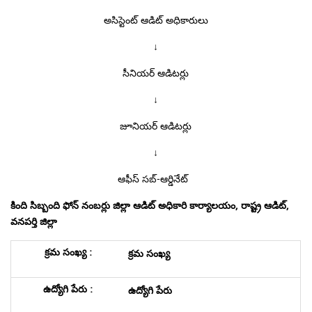
అసిస్టెంట్ ఆడిట్ అధికారులు
↓
సీనియర్ ఆడిటర్లు
↓
జూనియర్ ఆడిటర్లు
↓
ఆఫీస్ సబ్-ఆర్డినేట్
కింది సిబ్బంది ఫోన్ నంబర్లు జిల్లా ఆడిట్ అధికారి కార్యాలయం
,
రాష్ట్ర ఆడిట్
,
వనపర్తి జిల్లా
క్రమ సంఖ్య
ఉద్యోగి పేరు