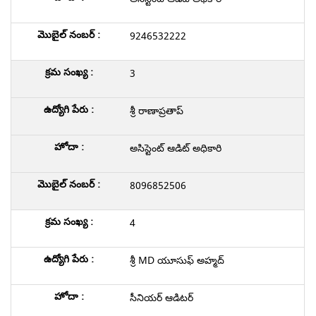
9246532222
3
శ్రీ రాణాప్రతాప్
అసిస్టెంట్ ఆడిట్ అధికారి
8096852506
4
శ్రీ MD యూసుఫ్ అహ్మద్
సీనియర్ ఆడిటర్