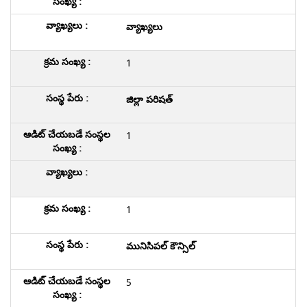
వ్యాఖ్యలు
1
జిల్లా పరిషత్
1
1
మునిసిపల్ కౌన్సిల్
5