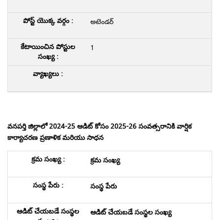
అటెండర్
1
వనపర్తి జిల్లాలో 2024-25 ఆడిట్ కోసం 2025-26 సంవత్సరానికి వార్షిక
కార్యాచరణ ప్రణాళిక మరియు సాధన
క్రమ సంఖ్య
సంస్థ పేరు
ఆడిట్ చేయబడే సంస్థల సంఖ్య