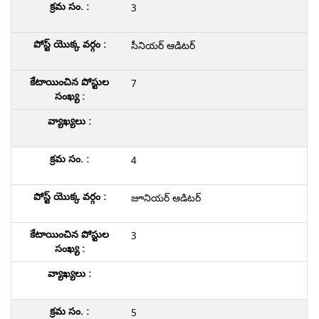
3
సీనియర్ ఆడిటర్
7
4
జూనియర్ ఆడిటర్
3
5