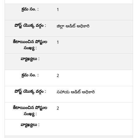
1
జిల్లా ఆడిట్ అధికారి
1
2
సహాయ ఆడిట్ అధికారి
2