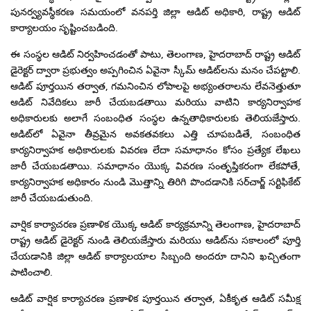
పునర్వ్యవస్థీకరణ సమయంలో వనపర్తి జిల్లా ఆడిట్ అధికారి, రాష్ట్ర ఆడిట్
కార్యాలయం సృష్టించబడింది.
ఈ సంస్థల ఆడిట్ నిర్వహించడంతో పాటు, తెలంగాణ, హైదరాబాద్ రాష్ట్ర ఆడిట్
డైరెక్టర్ ద్వారా ప్రభుత్వం అప్పగించిన ఏవైనా స్కీమ్ ఆడిట్‌లను మనం చేపట్టాలి.
ఆడిట్ పూర్తయిన తర్వాత, గమనించిన లోపాలపై అభ్యంతరాలను లేవనెత్తుతూ
ఆడిట్ నివేదికలు జారీ చేయబడతాయి మరియు వాటిని కార్యనిర్వాహక
అధికారులకు అలాగే సంబంధిత సంస్థల ఉన్నతాధికారులకు తెలియజేస్తారు.
ఆడిట్‌లో ఏవైనా తీవ్రమైన అవకతవకలు ఎత్తి చూపబడితే, సంబంధిత
కార్యనిర్వాహక అధికారులకు వివరణ లేదా సమాధానం కోసం ప్రత్యేక లేఖలు
జారీ చేయబడతాయి. సమాధానం యొక్క వివరణ సంతృప్తికరంగా లేకపోతే,
కార్యనిర్వాహక అధికారం నుండి మొత్తాన్ని తిరిగి పొందడానికి సర్‌చార్జ్ సర్టిఫికేట్
జారీ చేయబడుతుంది.
వార్షిక కార్యాచరణ ప్రణాళిక యొక్క ఆడిట్ కార్యక్రమాన్ని తెలంగాణ, హైదరాబాద్
రాష్ట్ర ఆడిట్ డైరెక్టర్ నుండి తెలియజేస్తారు మరియు ఆడిట్‌ను సకాలంలో పూర్తి
చేయడానికి జిల్లా ఆడిట్ కార్యాలయాల సిబ్బంది అందరూ దానిని ఖచ్చితంగా
పాటించాలి.
ఆడిట్ వార్షిక కార్యాచరణ ప్రణాళిక పూర్తయిన తర్వాత, ఏకీకృత ఆడిట్ సమీక్ష