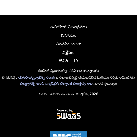
ఉపయోగ నిబంధనలు
సహాయం
సంప్రదించుటకు
విశ్లేషణ
కోవిడ్ – 19
కంటెంట్ స్వంతం జిల్లా పరిపాలన యంత్రాంగం
© వనపర్తి ,
నేషనల్ ఇన్ఫర్మాటిక్స్ సెంటర్
వారిచే అభివృద్ధి చేయబడినది మరియు నిర్వహించబడినది,
ఎలక్ట్రానిక్స్ అండ్ ఇన్ఫర్మేషన్ టెక్నాలజీ మంత్రిత్వ శాఖ
, భారత ప్రభుత్వం
చివరిగా నవీకరించబడింది:
Aug 06, 2026