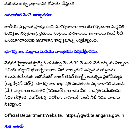
మరియు ఖర్చు ప్రభావానికి దోహదం చేస్తుంది.
అవగాహన పెంచే కార్యాచరణ
:
జాతీయ హైడ్రాలజీ ప్రాజెక్టు కింద భూగర్భజలాల శాఖ భూగర్భజలాల సుస్థిరత,
పరిరక్షణ, నిర్వహణపై రైతులు, సంస్థలు, పాఠశాలలు, కళాశాలలు వంటి నీటి
వినియోగదారులకు అవగాహన కార్యక్రమాన్ని నిర్వహిస్తుంది.
భూగర్భ జల మట్టాలు మరియు నాణ్యతను పర్యవేక్షించడం
:
నేషనల్ హైడ్రాలజీ ప్రాజెక్ట్ కింద డిపార్ట్ మెంట్ 30 నెంబరు నెట్ వర్క్ ను ఏర్పాటు
చేసింది. జిల్లాలో భూగర్భజలాలు, నీటి నాణ్యతలో వచ్చిన మార్పులను
తెలుసుకునేందుకు ఆటోమేటిక్ వాటర్ లెవల్ రికార్డ్స్ అమర్చిన పైజోమీటర్లు
(అబ్జర్వేషన్ వెల్స్). భూగర్భ జల శాఖ ప్రతి సంవత్సరం వర్షాకాలానికి ముందు
(మే), వర్షాకాలం అనంతర (నవంబర్) కాలాలకు నీటి నాణ్యత నివేదికలను
సిద్ధం చేస్తోంది, పైజోమీటర్ల (పరిశీలన బావులు) నుండి నీటి నమూనాలను
సేకరిస్తోంది.
Official Department Website:
https://gwd.telangana.gov.in
టీజీ
–
ఐపాస్
: