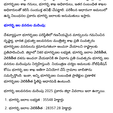
భూగర్భజల శాఖ గనులు, భూగర్భ శాఖ అధికారులు, ఇతర సంబంధిత శాఖల
అధికారులతో కలిసి సంయుక్త తనిఖీ చేపట్టాలి. పరిశీలన ఆధారంగా అమలులో
ఉన్న నిబంధనల ప్రకారం భూగర్భ జలాలకు అనుమతులు ఇస్తారు.
భూగర్భ జల వనరుల మదింపు
:
దేశవ్యాప్తంగా భూగర్భజల పరిస్థితిలో గణనీయమైన మార్పులను గమనించిన
దృష్ట్యా, భారత ప్రభుత్వ జలవనరుల మంత్రిత్వ శాఖ ప్రతి సంవత్సరం
భూగర్భజల వనరులను క్రమానుగతంగా అంచనా వేయాలని రాష్ట్రాలకు
ప్రతిపాదించింది. జిల్లాలో నికర భూగర్భజల లభ్యత, భూగర్భ జలాల వెలికితీత,
వెలికితీత దశను అంచనా వేయడానికి ఈ విభాగం ప్రతి సంవత్సరం భూగర్భ జల
వనరుల మదింపును నిర్వహిస్తుంది. నియంత్రణ చర్యల అమలుకు నోటిఫికేషన్
కోసం భూగర్భ జల శాఖ అతిగా వినియోగ చేసే గ్రామాల జాబితాను
సమర్పిస్తోంది. ఇంకా, అన్ని భూగర్భజల సంబంధిత ప్రాజెక్టుల ప్రణాళిక
భూగర్భజల వెలికితీత స్థితిపై ఆధారపడి ఉంటుంది.
భూగర్భ జలవనరుల మదింపు 2025 ప్రకారం జిల్లా వివరాలు ఇలా ఉన్నాయి.
భూగర్భ జలాల లభ్యత : 35548 హెక్టార్లు
భూగర్భ జలాల వెలికితీత : 28357.28 హెక్టార్లు