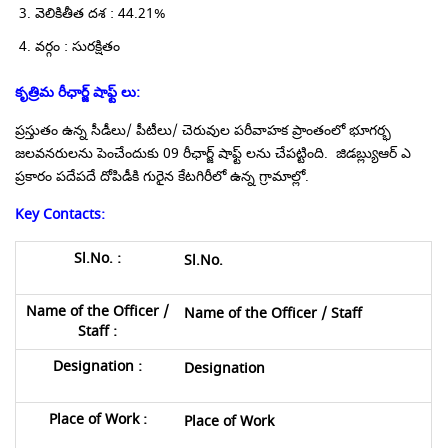
వెలికితీత దశ : 44.21%
వర్గం : సురక్షితం
కృత్రిమ రీఛార్జ్ షాఫ్ట్ లు
:
ప్రస్తుతం ఉన్న సీడీలు/ పీటీలు/ చెరువుల పరీవాహక ప్రాంతంలో భూగర్భ
జలవనరులను పెంచేందుకు 09 రీఛార్జ్ షాఫ్ట్ లను చేపట్టింది. జిడబ్ల్యుఆర్ ఎ
ప్రకారం పదేపదే దోపిడీకి గురైన కేటగిరీలో ఉన్న గ్రామాల్లో.
Key Contacts:
Sl.No.
Name of the Officer / Staff
Designation
Place of Work