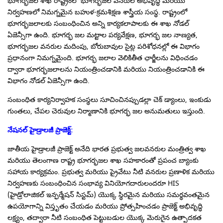
భూగర్భజల శాఖ రాష్ట్రంలో భూగర్భజల వనరుల అభివృద్ధి మరియు
నిర్వహణలో నిమగ్నమైన బహుళ-క్రమశిక్షణ శాస్త్రీయ సంస్థ. రాష్ట్రంలో
భూగర్భజలాలకు సంబంధించిన అన్ని కార్యకలాపాలకు ఈ శాఖ నోడల్
ఏజెన్సీగా ఉంది. భూగర్భ జల మట్టాల పర్యవేక్షణ, భూగర్భ జల నాణ్యత,
భూగర్భజల వనరుల మదింపు, బోరుబావుల సైట్ల పరిశోధనల్లో ఈ విభాగం
ప్రధానంగా నిమగ్నమైంది. భూగర్భ జలాల వెలికితీత ఛార్జీలను విధించడం
ద్వారా భూగర్భజలాలను నియంత్రించడానికి మరియు నియంత్రించడానికి ఈ
విభాగం నోడల్ ఏజెన్సీగా ఉంది.
సంబంధిత కార్యనిర్వాహక సంస్థలు సూచించినప్పుడల్లా చెక్ డ్యాంలు, ఇంకుడు
గుంతలు, చేపల చెరువుల నిర్మాణానికి భూగర్భ జల అనుమతులు ఇస్తుంది.
నేషనల్ హైడ్రాలజీ ప్రాజెక్ట్
:
జాతీయ హైడ్రాలజీ ప్రాజెక్ట్ అనేది భారత ప్రభుత్వ జలవనరుల మంత్రిత్వ శాఖ
మరియు తెలంగాణ రాష్ట్ర భూగర్భజల శాఖ సహకారంతో ప్రపంచ బ్యాంకు
సహాయ కార్యక్రమం. ప్రభుత్వ మరియు ప్రైవేటు నీటి వనరుల ప్రణాళిక మరియు
నిర్వహణకు సంబంధించిన సంభావ్య వినియోగదారులందరూ HIS
(హైడ్రోలాజికల్ ఇన్ఫర్మేషన్ సిస్టమ్) యొక్క స్థిరమైన మరియు సమర్థవంతమైన
ఉపయోగాన్ని విస్తృతం చేయడం మరియు ప్రోత్సహించడం ప్రాజెక్ట్ అభివృద్ధి
లక్ష్యం, తద్వారా నీటి సంబంధిత పెట్టుబడుల యొక్క మెరుగైన ఉత్పాదకత