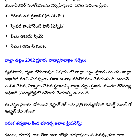
జియోఫిజికల్ పరిశోధనలను నిర్వహిస్తుంది. వివిధ పథకాల క్రింద.
గిరిజన ఉప ప్రణాళిక (టి.ఎస్.పి.)
స్పెషల్ కాంపోనెంట్ ప్లాన్ (ఎస్సీపీ)
పీఎం-అజయ్ స్కీమ్
సీఎం గిరివికాస్ పథకం
వాల్టా చట్టం
2002
ప్రకారం సాధ్యాసాధ్యాల సర్వేలు
:
వ్యవసాయ, గృహ బోరుబావుల విషయంలో వాల్టా చట్టం ప్రకారం మండల వాల్టా
అథారిటీ సూచించినప్పుడు కూడా ఆ శాఖ పరిశోధనలు చేపడుతుంది. అయితే
ఎంపిక చేసిన, ఏర్పాటు చేసిన స్థలాలన్నీ వాల్టా చట్టం ప్రకారం మండల రెవెన్యూ
అధికారి (ఎమ్మార్వో)లో నమోదు చేయాల్సి ఉంటుంది.
ఈ చట్టం ప్రకారం బోరుబావి డ్రిల్లింగ్ రిగ్ లను ప్రతి రెండేళ్లకోసారి డిపార్ట్ మెంట్ లో
రిజిస్టర్ చేసుకోవాలి.
ఇసుక తవ్వకాల కింద భూగర్భ జలాల క్లియరెన్స్
:
గనులు, భూగర్భ శాఖ లేదా జిల్లా కలెక్టర్ దరఖాస్తులు పంపినప్పుడల్లా జిల్లా