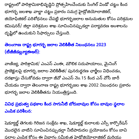
రాష్ట్రంలో పారిశ్రామికాభివృద్ధిని ప్రోత్సహించేందుకు సింగిల్ విండో చట్టం కింద
భూగర్భ జలశాఖ వాల్టా చట్టం ప్రకారం సమగ్ర హైడ్రోజియోలాజికల్,
జియోఫిజికల్ పరిశోధనలు చేపట్టి భూగర్భజలాల అనుమతుల కోసం పరిశ్రమల
కమిషనర్/ జిల్లా పరిశ్రమల శాఖ సూచించినప్పుడల్లా పర్యావరణ అంశాలను
దృష్టిలో ఉంచుకుని సిఫార్సులు చేస్తుంది.
తెలంగాణ రాష్ట్ర భూగర్భ జలాల వెలికితీత నిబంధనలు
2023
(
టీజీజీడబ్ల్యూఈఆర్
):
వాణిజ్య, పారిశ్రామిక/ ఎంఎస్ ఎంఈ, మౌలిక సదుపాయాలు, మైనింగ్
ప్రాజెక్టులపై భూగర్భ జలాల వెలికితీత/ పునరుద్ధరణ ఛార్జీలు విధించడం,
దరఖాస్తు చేసుకోవడం ద్వారా జీవో ఎంఎస్ నెం.15 కింద ఎన్ వోసీ జారీ
చేయడం ద్వారా తెలంగాణ రాష్ట్ర భూగర్భజల శాఖ 2002 నిబంధనల ప్రకారం
భూగర్భ జలాల వెలికితీతను నియంత్రిస్తుంది.
వివిధ ప్రభుత్వ పథకాల కింద సాగునీటి బోరుబావుల కోసం బావుల స్థలాల
ఎంపిక పరిశీలన
:
షెడ్యూల్డ్ తెగలకు గిరిజన సంక్షేమ శాఖ, షెడ్యూల్డ్ కులాలకు ఎస్సీ కార్పొరేషన్
మొదలైన వాటిని సూచించినప్పుడల్లా నీటిపారుదల ప్రయోజనం కోసం బావి
స్థలాల ఎంపిక కోసం ఈ విభాగం సమీకృత హైడ్రోజియోలాజికల్ మరియు