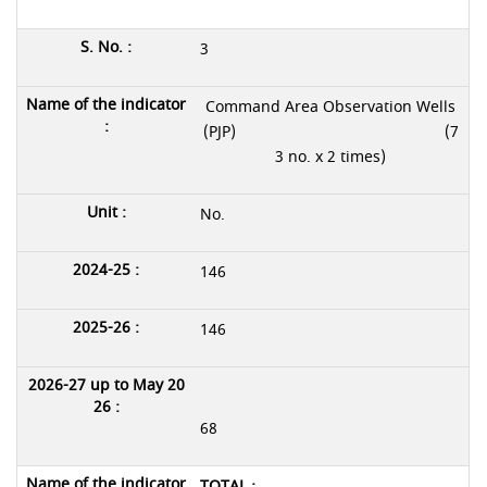
3
Command Area Observation Wells
(PJP) (7
3 no. x 2 times)
No.
146
146
68
TOTAL :