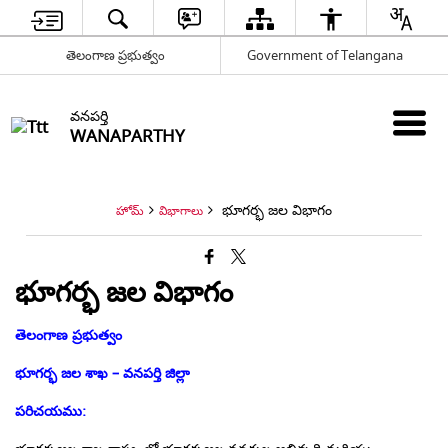
తెలంగాణ ప్రభుత్వం
Government of Telangana
వనపర్తి
WANAPARTHY
భూగర్భ జల విభాగం
హోమ్
విభాగాలు
భూగర్భ జల విభాగం
తెలంగాణ ప్రభుత్వం
భూగర్భ జల శాఖ – వనపర్తి జిల్లా
పరిచయము: