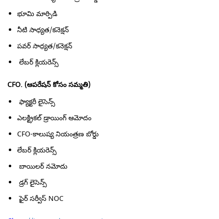
భూమి మార్పిడి
నీటి సాధ్యత/కనెక్షన్
పవర్ సాధ్యత/కనెక్షన్
లేబర్ క్లియరెన్స్
CFO. (
ఆపరేషన్ కోసం సమ్మతి)
ఫ్యాక్టరీ లైసెన్స్
ఎలక్ట్రికల్ డ్రాయింగ్ ఆమోదం
CFO-కాలుష్య నియంత్రణ బోర్డు
లేబర్ క్లియరెన్స్
బాయిలర్ నమోదు
డ్రగ్ లైసెన్స్
ఫైర్ సర్వీస్ NOC