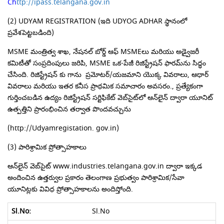
C
h
ttp://ipass.telangana.gov.in
(2)
UDYAM REGISTRATION
(ఇది
UDYOG ADHAR
స్థానంలో
ప్రవేశపెట్టబడింది)
MSME మంత్రిత్వ శాఖ, నేషనల్ బోర్డ్ ఆఫ్ MSMEలు మరియు అడ్వైజరీ
కమిటీతో సంప్రదింపులు జరిపి, MSME ఒక-పేజీ రిజిస్ట్రేషన్ ఫారమ్‌ను సిద్ధం
చేసింది. రిజిస్ట్రేషన్ కు గాను ప్రమోటర్/యజమాని యొక్క వివరాలు, ఆధార్
వివరాలు మరియు ఇతర కనీస ప్రాథమిక సమాచారం అవసరం., ప్రత్యేకంగా
గుర్తించబడిన ఉద్యం రిజిస్ట్రేషన్ సర్టిఫికేట్ వెబ్‌సైట్‌లో ఆన్‌లైన్ ద్వారా యూనిట్
ఉత్పత్తిని ప్రారంభించిన తర్వాత పొందవచ్చును
(http://Udyamregistation. gov.in)
(3) పారిశ్రామిక ప్రోత్సాహకాలు
ఆన్‌లైన్ వెబ్‌సైట్ www.industries.telangana.gov.in ద్వారా ఇక్కడ
అందించిన ఉత్తర్వుల ప్రకారం తెలంగాణ ప్రభుత్వం పారిశ్రామిక/సేవా
యూనిట్లకు వివిధ ప్రోత్సాహకాలను అందిస్తోంది.
Sl.No