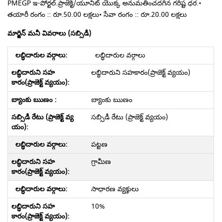
PMEGP ఇ-పోర్టల్.
ప్రాజెక్ట్/యూనిట్ యొక్క అనుమతించదగిన గరిష్ట ధర.
•
తయారీ రంగం :: రూ.50.00 లక్షలు• సేవా రంగం :: రూ.20.00 లక్షలు
మార్జిన్ మనీ వివరాలు (సబ్సిడీ)
లబ్ధిదారుల వర్గాలు
లబ్ధిదారుని సహకారం(ప్రాజెక్ట్ వ్యయం)
బ్యాంకు ఋణం
సబ్సిడీ రేటు (ప్రాజెక్ట్ వ్యయం)
పట్టణ
గ్రామీణ
సాధారణ వ్యక్తులు
10%