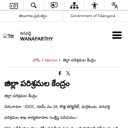
తెలంగాణ ప్రభుత్వం
Government of Telangana
వనపర్తి
WANAPARTHY
జిల్లా పరిశ్రమల కేంద్రం
హోమ్
విభాగాలు
జిల్లా పరిశ్రమల కేంద్రం
జిల్లా పరిశ్రమల కేంద్రం
చిరునామా
:- IDOC, రూమ్ నం:28, కొత్త కలెక్టరేట్, మర్రికుంట, వనపర్తి.
పరిశ్రమల శాఖ కార్యకలాపాల సంక్షిప్త పరిచయం
:-