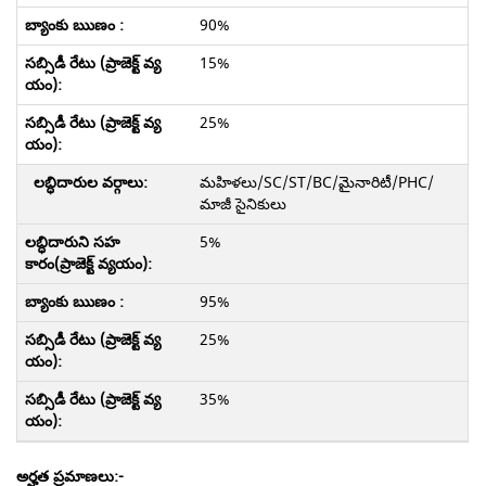
90%
15%
25%
మహిళలు/SC/ST/BC/మైనారిటీ/PHC/
మాజీ సైనికులు
5%
95%
25%
35%
అర్హత ప్రమాణలు:-