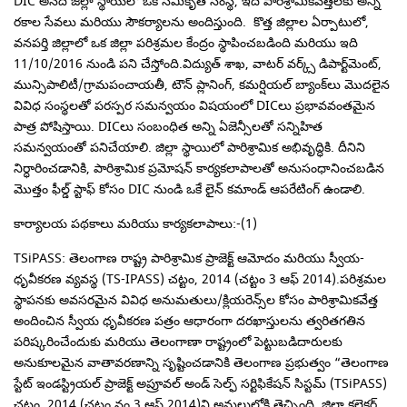
DIC అనేది జిల్లా స్థాయిలో ఒక సమీకృత సంస్థ, ఇది పారిశ్రామికవేత్తలకు అన్ని
రకాల సేవలు మరియు సౌకర్యాలను అందిస్తుంది. కొత్త జిల్లాల ఏర్పాటులో,
వనపర్తి జిల్లాలో ఒక జిల్లా పరిశ్రమల కేంద్రం స్థాపించబడింది మరియు ఇది
11/10/2016 నుండి పని చేస్తోంది.విద్యుత్ శాఖ, వాటర్ వర్క్స్ డిపార్ట్‌మెంట్,
మున్సిపాలిటీ/గ్రామపంచాయతీ, టౌన్ ప్లానింగ్, కమర్షియల్ బ్యాంక్‌లు మొదలైన
వివిధ సంస్థలతో పరస్పర సమన్వయం విషయంలో DICలు ప్రభావవంతమైన
పాత్ర పోషిస్తాయి. DICలు సంబంధిత అన్ని ఏజెన్సీలతో సన్నిహిత
సమన్వయంతో పనిచేయాలి. జిల్లా స్థాయిలో పారిశ్రామిక అభివృద్ధికి. దీనిని
నిర్ధారించడానికి, పారిశ్రామిక ప్రమోషన్ కార్యకలాపాలతో అనుసంధానించబడిన
మొత్తం ఫీల్డ్ స్టాఫ్ కోసం DIC నుండి ఒకే లైన్ కమాండ్ ఆపరేటింగ్ ఉండాలి.
కార్యాలయ పథకాలు మరియు కార్యకలాపాలు
:-(1)
TSiPASS: తెలంగాణ రాష్ట్ర పారిశ్రామిక ప్రాజెక్ట్ ఆమోదం మరియు స్వీయ-
ధృవీకరణ వ్యవస్థ (TS-IPASS) చట్టం, 2014 (చట్టం 3 ఆఫ్ 2014).పరిశ్రమల
స్థాపనకు అవసరమైన వివిధ అనుమతులు/క్లియరెన్స్‌ల కోసం పారిశ్రామికవేత్త
అందించిన స్వీయ ధృవీకరణ పత్రం ఆధారంగా దరఖాస్తులను త్వరితగతిన
పరిష్కరించేందుకు మరియు తెలంగాణా రాష్ట్రంలో పెట్టుబడిదారులకు
అనుకూలమైన వాతావరణాన్ని సృష్టించడానికి తెలంగాణ ప్రభుత్వం “తెలంగాణ
స్టేట్ ఇండస్ట్రియల్ ప్రాజెక్ట్ అప్రూవల్ అండ్ సెల్ఫ్ సర్టిఫికేషన్ సిస్టమ్ (TSiPASS)
చట్టం, 2014 (చట్టం నం.3 ఆఫ్ 2014)ని అమలులోకి తెచ్చింది. జిల్లా కలెక్టర్‌