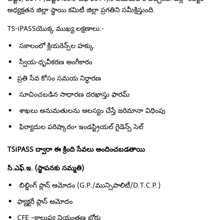
అధ్యక్షతన జిల్లా స్థాయి కమిటీ జిల్లా ప్రగతిని సమీక్షిస్తుంది.
TS-iPASS
యొక్క ముఖ్య లక్షణాలు
:-
సకాలంలో క్లియరెన్స్‌ల హక్కు
స్వీయ-ధృవీకరణ అంగీకారం
ప్రతి సేవ కోసం సమయ నిర్ధారణ
సూచించబడిన సాధారణ దరఖాస్తు ఫారమ్
శాఖలు అనుమతులను ఆలస్యం చేస్తే జరిమానా విధింపు
ఫిర్యాదుల పరిష్కారం• ఇండస్ట్రియల్ గైడెన్స్ సెల్
TSiPASS
ద్వారా
ఈ క్రింది సేవలు అందించబడతాయి
సి.ఎఫ్.ఇ. (స్థాపనకు సమ్మతి)
బిల్డింగ్ ప్లాన్ ఆమోదం (G.P./మున్సిపాలిటీ/D.T.C.P.)
ఫ్యాక్టరీ ప్లాన్ ఆమోదం
CFE –కాలుష్య నియంత్రణ బోర్డు