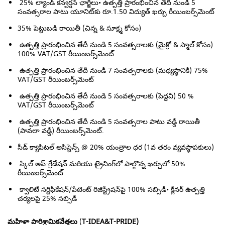
25% ల్యాండ్ కన్వర్షన్ ఛార్జీలు• ఉత్పత్తి ప్రారంభించిన తేదీ నుండి 5
సంవత్సరాల పాటు యూనిట్‌కు రూ.1.50 విద్యుత్ ఖర్చు రీయింబర్స్‌మెంట్
35% పెట్టుబడి రాయితీ (చిన్న & సూక్ష్మ కోసం)
ఉత్పత్తి ప్రారంభించిన తేదీ నుండి 5 సంవత్సరాలకు (మైక్రో & స్మాల్ కోసం)
100% VAT/GST రీయింబర్స్‌మెంట్.
ఉత్పత్తి ప్రారంభించిన తేదీ నుండి 7 సంవత్సరాలకు (మధ్యస్థానికి) 75%
VAT/GST రీయింబర్స్‌మెంట్
ఉత్పత్తి ప్రారంభించిన తేదీ నుండి 5 సంవత్సరాలకు (పెద్దవి) 50 %
VAT/GST రీయింబర్స్‌మెంట్
ఉత్పత్తి ప్రారంభించిన తేదీ నుండి 5 సంవత్సరాల పాటు వడ్డీ రాయితీ
(పావలా వడ్డీ) రీయింబర్స్‌మెంట్.
సీడ్ క్యాపిటల్ అసిస్టెన్స్ @ 20% యంత్రాల ధర (1వ తరం వ్యవస్థాపకులు)
స్కిల్ అప్-గ్రేడేషన్ మరియు ట్రైనింగ్‌లో పాల్గొన్న ఖర్చులో 50%
రీయింబర్స్‌మెంట్
క్వాలిటీ సర్టిఫికేషన్/పేటెంట్ రిజిస్ట్రేషన్‌పై 100% సబ్సిడీ• క్లీనర్ ఉత్పత్తి
చర్యలపై 25% సబ్సిడీ
మహిళా పారిశ్రామికవేత్తలు
(
T-IDEA&T-PRIDE)