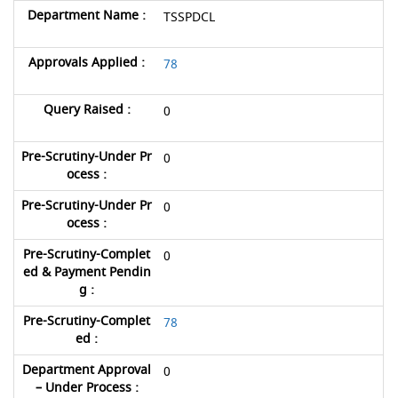
TSSPDCL
78
0
0
0
0
78
0