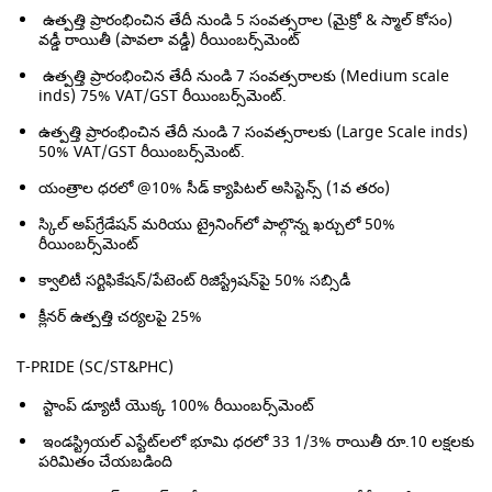
ఉత్పత్తి ప్రారంభించిన తేదీ నుండి 5 సంవత్సరాల (మైక్రో & స్మాల్ కోసం)
వడ్డీ రాయితీ (పావలా వడ్డీ) రీయింబర్స్‌మెంట్
ఉత్పత్తి ప్రారంభించిన తేదీ నుండి 7 సంవత్సరాలకు (Medium scale
inds) 75% VAT/GST రీయింబర్స్‌మెంట్.
ఉత్పత్తి ప్రారంభించిన తేదీ నుండి 7 సంవత్సరాలకు (Large Scale inds)
50% VAT/GST రీయింబర్స్‌మెంట్.
యంత్రాల ధరలో @10% సీడ్ క్యాపిటల్ అసిస్టెన్స్ (1వ తరం)
స్కిల్ అప్‌గ్రేడేషన్ మరియు ట్రైనింగ్‌లో పాల్గొన్న ఖర్చులో 50%
రీయింబర్స్‌మెంట్
క్వాలిటీ సర్టిఫికేషన్/పేటెంట్ రిజిస్ట్రేషన్‌పై 50% సబ్సిడీ
క్లీనర్ ఉత్పత్తి చర్యలపై 25%
T-PRIDE (SC/ST&PHC)
స్టాంప్ డ్యూటీ యొక్క 100% రీయింబర్స్‌మెంట్
ఇండస్ట్రియల్ ఎస్టేట్‌లలో భూమి ధరలో 33 1/3% రాయితీ రూ.10 లక్షలకు
పరిమితం చేయబడింది