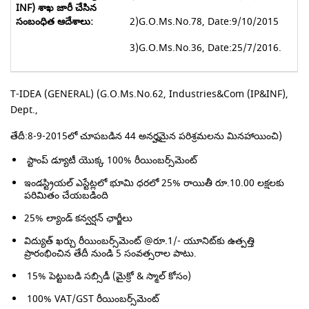
2)G.O.Ms.No.78, Date:9/10/2015
3)G.O.Ms.No.36, Date:25/7/2016.
T-IDEA (GENERAL) (G.O.Ms.No.
62
, Industries&Com (IP&INF),
Dept.,
తేదీ:8-9-2015లో చూపబడిన 44 అనర్హమైన పరిశ్రమలను మినహాయించి)
స్టాంప్ డ్యూటీ యొక్క 100% రీయింబర్స్‌మెంట్
ఇండస్ట్రియల్ ఎస్టేట్లలో భూమి ధరలో 25% రాయితీ రూ.10.00 లక్షలకు
పరిమితం చేయబడింది
25% ల్యాండ్ కన్వర్షన్ ఛార్జీలు
విద్యుత్ ఖర్చు రీయింబర్స్‌మెంట్ @రూ.1/- యూనిట్‌కు ఉత్పత్తి
ప్రారంభించిన తేదీ నుండి 5 సంవత్సరాల పాటు.
15% పెట్టుబడి సబ్సిడీ (మైక్రో & స్మాల్ కోసం)
100% VAT/GST రీయింబర్స్‌మెంట్