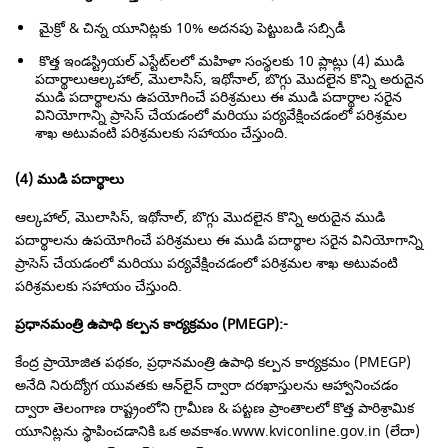
మైక్రో & చిన్న యూనిట్లకు 10% అదనపు పెట్టుబడి సబ్సిడీ
కొత్త ఇండస్ట్రియల్ ఎస్టేట్‌లలో మహిళా సంస్థలకు 10 ప్లాట్లు
(4) ముడి
పదార్థాలు
ఆల్కహాల్, మొలాసిస్, ఇథోనాల్, బొగ్గు మొదలైన కొన్ని అరుదైన
ముడి పదార్థాలను ఉపయోగించే పరిశ్రమలు ఈ ముడి పదార్థాల సరైన
వినియోగాన్ని ప్రాసెస్ చేయడంలో మరియు పర్యవేక్షించడంలో పరిశ్రమల
శాఖ అటువంటి పరిశ్రమలకు సహాయం చేస్తుంది.
(4) ముడి పదార్థాలు
ఆల్కహాల్, మొలాసిస్, ఇథోనాల్, బొగ్గు మొదలైన కొన్ని అరుదైన ముడి
పదార్థాలను ఉపయోగించే పరిశ్రమలు ఈ ముడి పదార్థాల సరైన వినియోగాన్ని
ప్రాసెస్ చేయడంలో మరియు పర్యవేక్షించడంలో పరిశ్రమల శాఖ అటువంటి
పరిశ్రమలకు సహాయం చేస్తుంది.
ప్రధానమంత్రి ఉపాధి కల్పన కార్యక్రమం (
PMEGP)
:-
కేంద్ర ప్రాయోజిత పథకం, ప్రధానమంత్రి ఉపాధి కల్పన కార్యక్రమం (PMEGP)
అనేది నిరుద్యోగ యువతకు ఆన్‌లైన్ ద్వారా దరఖాస్తులను ఆహ్వానించడం
ద్వారా తెలంగాణ రాష్ట్రంలోని గ్రామీణ & పట్టణ ప్రాంతాలలో కొత్త పారిశ్రామిక
యూనిట్లను స్థాపించడానికి ఒక అవకాశం.www.kviconline.gov.in (లేదా)