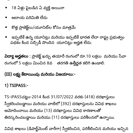
18 ఏళ్లు పైబడిన ఏ వ్యక్తి అయినా
ఆదాయ పరిమితి లేదు
కొత్త ప్రాజెక్ట్‌లు/యూనిట్‌ల కోసం మాత్రమే
ఇప్పటికే ఉన్న యూనిట్లు మరియు ఇప్పటికే భారత లేదా రాష్ట్ర ప్రభుత్వం
పథకం కింద సబ్సిడీ పొందిన యూనిట్లు అర్హత లేదు.
విద్యా అర్హతలు :
ప్రాజెక్ట్ ఖర్చు తయారీ రంగంలో రూ.10 లక్షలు మరియు సేవా
రంగంలో 5 లక్షలు మించిన 8వ తరగతి ఉత్తీర్ణత కలిగి ఉండాలి.
(
III)
లక్ష్య కేటాయింపు మరియు విజయాలు:-
1)
TSIPASS
:-
TS-iPASSచట్టం-2014 కింద 31/07/2022 వరకు (418) దరఖాస్తులు
స్వీకరించబడ్డాయి మరియు వాటిలో (392) దరఖాస్తులను వివిధ శాఖలు
ఆమోదించాయి మరియు (13) దరఖాస్తులు వివిధ కారణాలతో
తిరస్కరించబడ్డాయి మరియు (11) దరఖాస్తులు పరిశీలనలో ఉన్నాయి.
వివిధ శాఖలు (డిపార్ట్‌మెంట్ వారీగా) స్వీకరించిన, పరిశీలించిన మరియు ఇచ్చిన